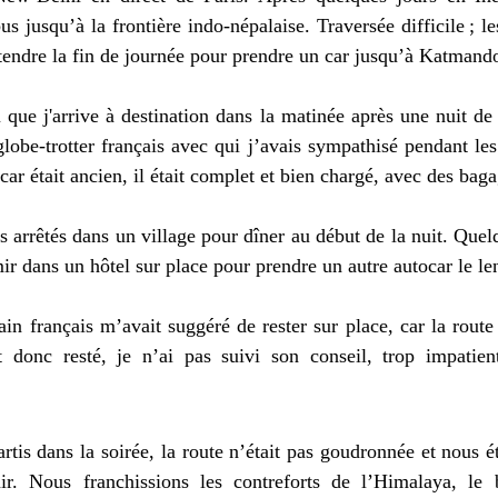
bus jusqu’à la frontière indo-népalaise. Traversée difficile ; l
 attendre la fin de journée pour prendre un car jusqu’à Katmand
vu que j'arrive à destination dans la matinée après une nuit de
globe-trotter français avec qui j’avais sympathisé pendant les
ocar était ancien, il était complet et bien chargé, avec des bagag
arrêtés dans un village pour dîner au début de la nuit. Quel
mir dans un hôtel sur place pour prendre un autre autocar le l
 français m’avait suggéré de rester sur place, car la route 
st donc resté, je n’ai pas suivi son conseil, trop impatie
is dans la soirée, la route n’était pas goudronnée et nous é
ir. Nous franchissions les contreforts de l’Himalaya, le