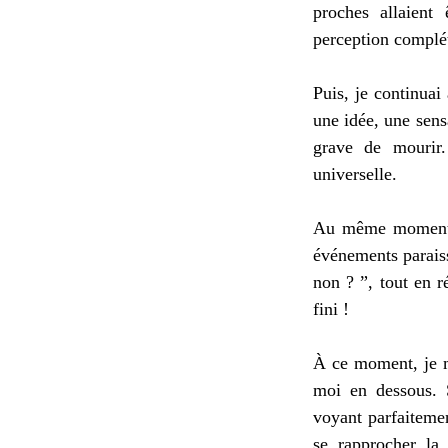
proches allaient
perception complét
Puis, je continuai
une idée, une sens
grave de mourir.
universelle.
Au même moment, j
événements paraiss
non ? ”, tout en r
fini !
À ce moment, je me
moi en dessous. S
voyant parfaitemen
se rapprocher la 