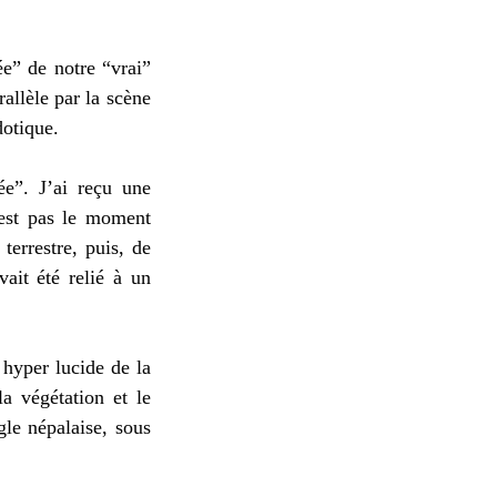
ée” de notre “vrai”
allèle par la scène
dotique.
ée”. J’ai reçu une
’est pas le moment
terrestre, puis, de
ait été relié à un
 hyper lucide de la
la végétation et le
gle népalaise, sous