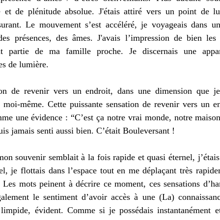
t de plénitude absolue. J'étais attiré vers un point de lu
surant. Le mouvement s’est accéléré, je voyageais dans u
es présences, des âmes. J'avais l’impression de bien les
aient partie de ma famille proche. Je discernais une app
es de lumière.
ion de revenir vers un endroit, dans une dimension que je
 moi-même. Cette puissante sensation de revenir vers un en
mme une évidence : “C’est ça notre vrai monde, notre maison
uis jamais senti aussi bien. C’était Bouleversant !
 souvenir semblait à la fois rapide et quasi éternel, j’étais p
el, je flottais dans l’espace tout en me déplaçant très rapid
e. Les mots peinent à décrire ce moment, ces sensations d’h
également le sentiment d’avoir accès à une (La) connaissanc
, limpide, évident. Comme si je possédais instantanément e