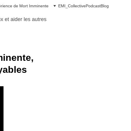
rience de Mort Imminente
EMI_Collective
Podcast
Blog
 et aider les autres
inente,
yables