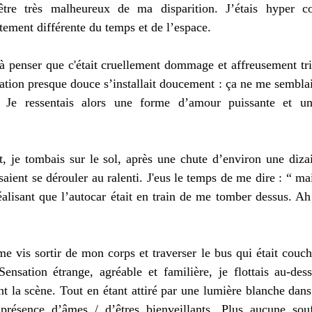
 être très malheureux de ma disparition. J’étais hyper c
ement différente du temps et de l’espace.
 à penser que c'était cruellement dommage et affreusement tr
ation presque douce s’installait doucement : ça ne me semblai
 Je ressentais alors une forme d’amour puissante et uni
e tombais sur le sol, après une chute d’environ une diza
aient se dérouler au ralenti. J'eus le temps de me dire : “ mai
éalisant que l’autocar était en train de me tomber dessus. Ah 
 vis sortir de mon corps et traverser le bus qui était couch
ensation étrange, agréable et familière, je flottais au-de
t la scène. Tout en étant attiré par une lumière blanche dans 
présence d’âmes / d’êtres bienveillants. Plus aucune souf