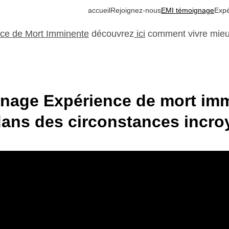
accueil
Rejoignez-nous
EMI témoignage
Expé
ce de Mort Imminente
 d
écouvrez
 ici
 comment vivre mieux
nage Expérience de mort imm
dans des circonstances incro