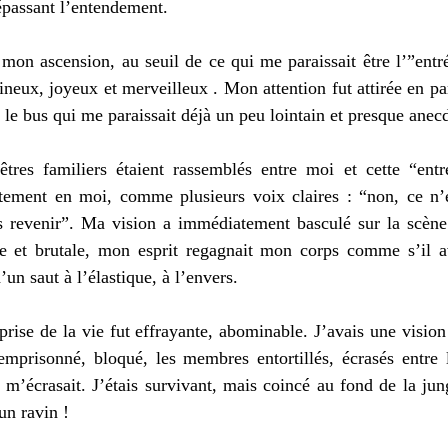
épassant l’entendement.
 mon ascension, au seuil de ce qui me paraissait être l’”entr
eux, joyeux et merveilleux . Mon attention fut attirée en par
le bus qui me paraissait déjà un peu lointain et presque anec
êtres familiers étaient rassemblés entre moi et cette “entr
ctement en moi, comme plusieurs voix claires : “non, ce n
s revenir”. Ma vision a immédiatement basculé sur la scène 
e et brutale, mon esprit regagnait mon corps comme s’il av
d’un saut à l’élastique, à l’envers.
prise de la vie fut effrayante, abominable. J’avais une vision
s emprisonné, bloqué, les membres entortillés, écrasés entre 
 m’écrasait. J’étais survivant, mais coincé au fond de la jun
un ravin !